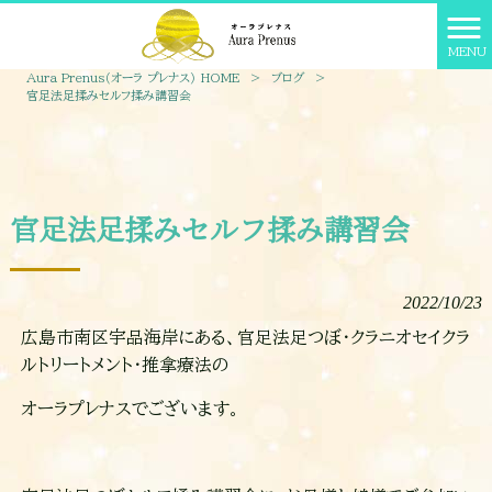
MENU
Aura Prenus（オーラ プレナス） HOME
>
ブログ
>
官足法足揉みセルフ揉み講習会
官足法足揉みセルフ揉み講習会
2022/10/23
広島市南区宇品海岸にある、官足法足つぼ・クラニオセイクラ
ルトリートメント・推拿療法の
オーラプレナスでございます。